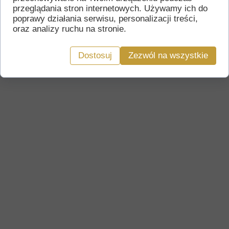
szelestu po grzmoty przypominające burzę.
przeglądania stron internetowych. Używamy ich do
Gong ten doskonale spisuje się przy koncertach
poprawy działania serwisu, personalizacji treści,
relaksacyjnych, praktykach jogi, oczyszczaniu i
oraz analizy ruchu na stronie.
uzdrawianiu.
Gongi te produkowane są ręcznie w Azji w
Dostosuj
Zezwól na wszystkie
manufakturach z wieloletnim doświadczeniem.